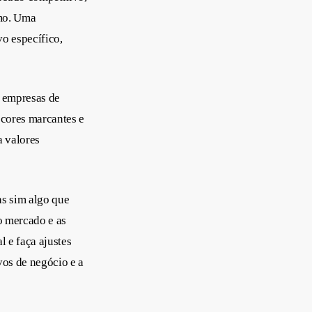
smo. Uma
o específico,
e empresas de
 cores marcantes e
a valores
as sim algo que
o mercado e as
l e faça ajustes
vos de negócio e a