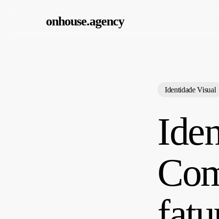
Skip
onhouse.agency
to
main
content
Identidade Visual
Iden
Com
fat