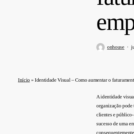
emp
onhouse
j
Início
»
Identidade Visual – Como aumentar o faturamen
A identidade visu
organização pode 
clientes e público
sucesso de uma emp
consequentemente,