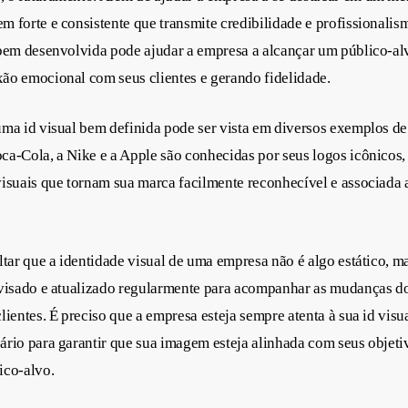
 forte e consistente que transmite credibilidade e profissionali
bem desenvolvida pode ajudar a empresa a alcançar um público-alv
ão emocional com seus clientes e gerando fidelidade.
uma id visual bem definida pode ser vista em diversos exemplos d
a-Cola, a Nike e a Apple são conhecidas por seus logos icônicos,
isuais que tornam sua marca facilmente reconhecível e associada 
ltar que a identidade visual de uma empresa não é algo estático, m
evisado e atualizado regularmente para acompanhar as mudanças d
ientes. É preciso que a empresa esteja sempre atenta à sua id visua
rio para garantir que sua imagem esteja alinhada com seus objeti
ico-alvo.