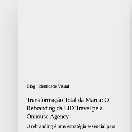
Transformação
Total
da
Marca:
O
Rebranding
da
LID
Travel
pela
Blog
Identidade Visual
Onhouse
Transformação Total da Marca: O
Agency
Rebranding da LID Travel pela
Onhouse Agency
O rebranding é uma estratégia essencial para