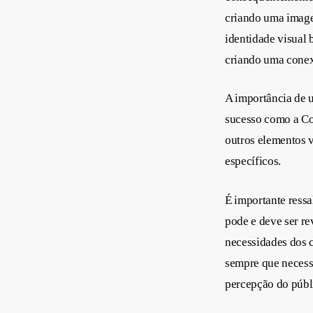
criando uma imagem
identidade visual 
criando uma conex
A importância de 
sucesso como a Coc
outros elementos v
específicos.
É importante ressa
pode e deve ser r
necessidades dos cl
sempre que necessá
percepção do públ