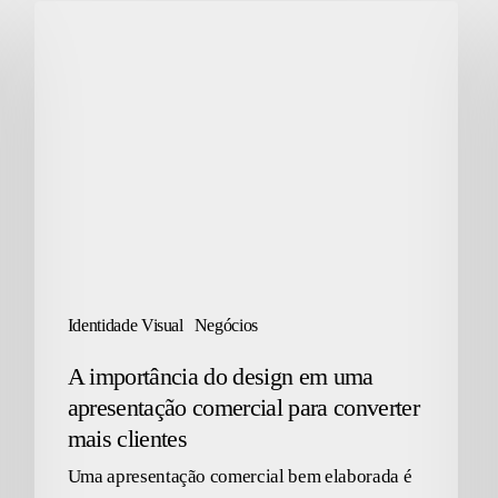
A
importância
do
design
em
uma
apresentação
comercial
para
converter
Identidade Visual
Negócios
mais
A importância do design em uma
clientes
apresentação comercial para converter
mais clientes
Uma apresentação comercial bem elaborada é