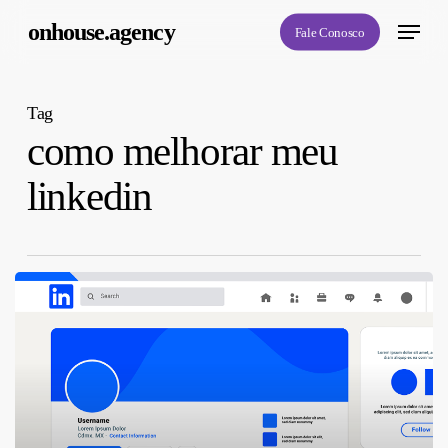
Skip
Menu
onhouse.agency
Fale Conosco
to
main
content
Tag
como melhorar meu
linkedin
Dicas
para
Potencializar
seu
Perfil
no