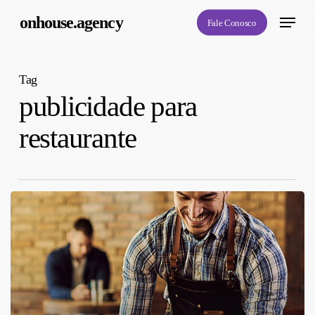
Skip
Menu
onhouse.agency
Fale Conosco
to
main
content
Tag
publicidade para
restaurante
A
Receita
Secreta
para
o
Sucesso