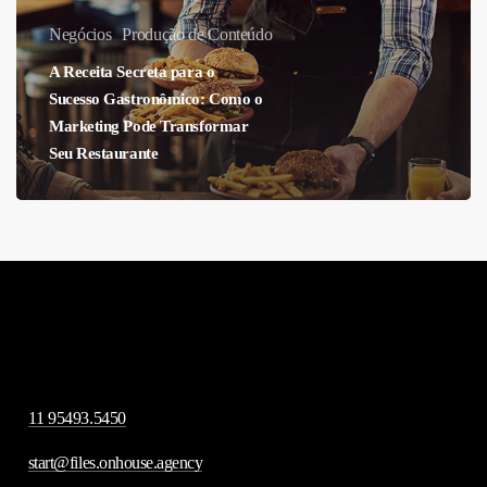
Gastronômico:
Negócios
Produção de Conteúdo
Como
A Receita Secreta para o
o
Sucesso Gastronômico: Como o
Marketing
Marketing Pode Transformar
Pode
Seu Restaurante
Transformar
Seu
Restaurante
11 95493.5450
start@files.onhouse.agency