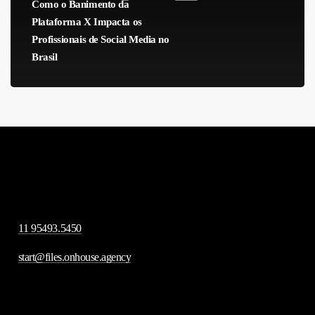
os
Como o Banimento da
Profissionais
Plataforma X Impacta os
Profissionais de Social Media no
de
Brasil
Social
Media
no
Brasil
11 95493.5450
start@files.onhouse.agency